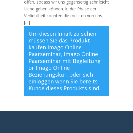
offen, sodass wir uns gegenseitig sehr leicht
Liebe geben können. In der Phase der
Verliebtheit konnten die meisten von uns
[…]
Um diesen Inhalt zu sehen
müssen Sie das Produkt
kaufen
Imago Online
Paarseminar
,
Imago Online
Paarseminar mit Begleitung
or
Imago Online
Beziehungskur
, oder sich
einloggen
wenn Sie bereits
Kunde dieses Produkts sind.