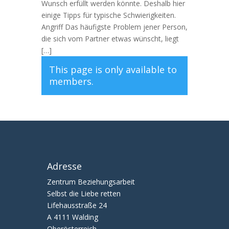
Wunsch erfüllt werden könnte. Deshalb hier
einige Tipps für typische Schwierigkeiten.
Angriff Das häufigste Problem jener Person,
die sich vom Partner etwas wünscht, liegt
[…]
This page is only available to
members.
Adresse
Zentrum Beziehungsarbeit
Selbst die Liebe retten
Lifehausstraße 24
A 4111 Walding
Oberösterreich