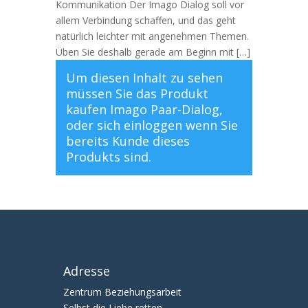
Kommunikation Der Imago Dialog soll vor
allem Verbindung schaffen, und das geht
natürlich leichter mit angenehmen Themen.
Üben Sie deshalb gerade am Beginn mit […]
Um diesen Inhalt zu sehen
müssen Sie das Produkt
kaufen
Imago Paar-Dialog
,
oder sich
einloggen
wenn Sie
bereits Kunde dieses
Produkts sind.
Adresse
Zentrum Beziehungsarbeit
Selbst die Liebe retten